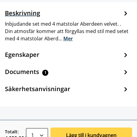
Beskrivning
Inbjudande set med 4 matstolar Aberdeen velvet. .
Din atmosfär kommer att förgyllas med stil med setet
med 4 matstolar Aberd…
Mer
Egenskaper
Documents
1
Säkerhetsanvisningar
zentheme.component.product.quantitySele
Totalt:
Lägg till i kundvagnen