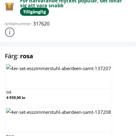
För närvarande mycket populär, det lönar
sig att vara snabb
Tillgänglig
317620
Artikelnummer:
Visa mer produktinformation
select
Färg:
rosa
blå
blå
4 939,00 kr
brun
brun