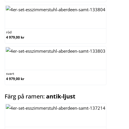
röd
röd
4 979,00 kr
svart
svart
4 979,00 kr
select
Färg på ramen:
antik-ljust
antik