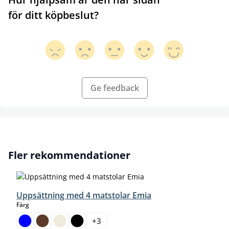
för ditt köpbeslut?
Ge feedback
Hoppa över produktgalleri
Fler rekommendationer
Uppsättning med 4 matstolar Emia
select
Färg
+
3