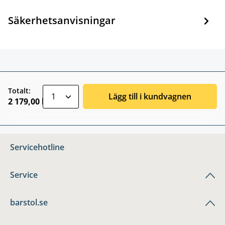
Säkerhetsanvisningar
zentheme.component.product.quantitySele
Totalt:
Lägg till i kundvagnen
2 179,00 kr
Servicehotline
Service
barstol.se