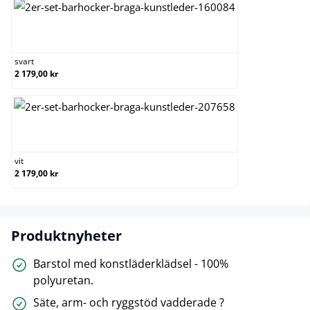
svart
svart
2 179,00 kr
vit
vit
2 179,00 kr
Produktnyheter
Barstol med konstläderklädsel - 100%
polyuretan.
Säte, arm- och ryggstöd vadderade ?