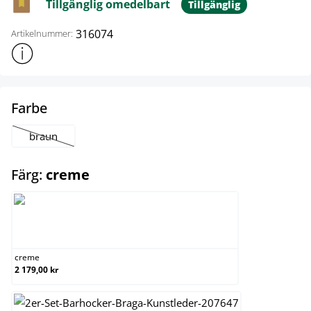
Tillgänglig omedelbart
Tillgänglig
316074
Artikelnummer:
Visa mer produktinformation
select
Farbe
braun
(Det här alternativet är för närvarande inte tillgängligt.)
select
Färg:
creme
creme
creme
2 179,00 kr