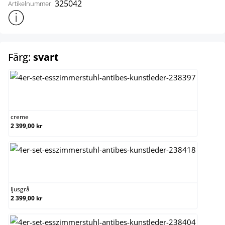
325042
Artikelnummer:
Visa mer produktinformation
select
Färg:
svart
creme
creme
2 399,00 kr
ljusgrå
ljusgrå
2 399,00 kr