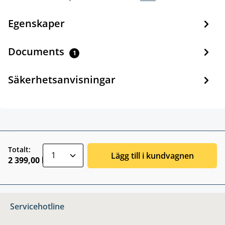
Egenskaper
Documents
1
Säkerhetsanvisningar
zentheme.component.product.quantitySele
Totalt:
Lägg till i kundvagnen
2 399,00 kr
Servicehotline