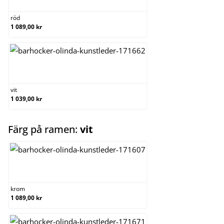
röd
1 089,00 kr
vit
vit
1 039,00 kr
select
Färg på ramen:
vit
krom
krom
1 089,00 kr