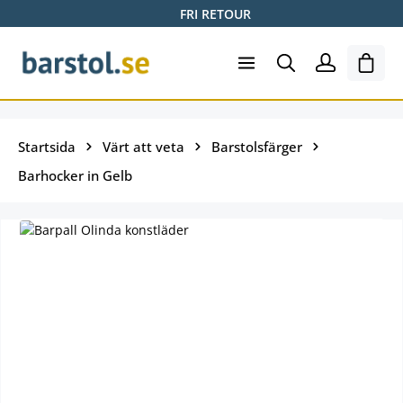
FRI RETOUR
Hoppa till huvudinnehåll
Varuk
Startsida
Värt att veta
Barstolsfärger
Barhocker in Gelb