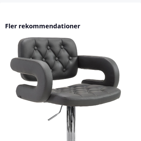
Hoppa över produktgalleri
Fler rekommendationer