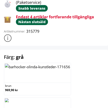
(Paketservice)
Snabb leverans
Endast 4 artiklar fortfarande tillgängliga
Nästan slutsåld
315779
Artikelnummer:
Visa mer produktinformation
select
Färg:
grå
brun
brun
969,90 kr