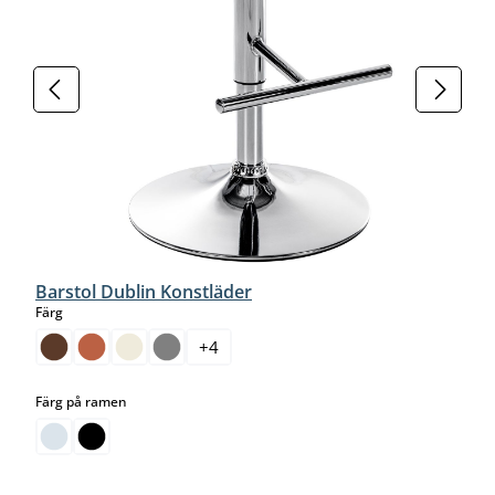
Barstol Dublin Konstläder
select
Färg
+
4
select
Färg på ramen