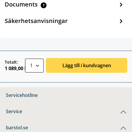
Documents
1
Säkerhetsanvisningar
zentheme.component.product.quantitySele
Totalt:
Lägg till i kundvagnen
1 089,00 kr
Servicehotline
Service
barstol.se