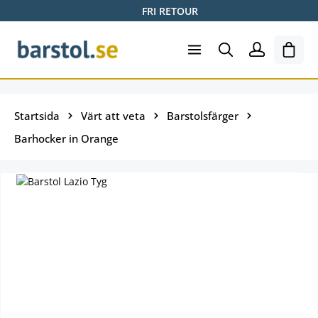
FRI RETOUR
Hoppa till huvudinnehåll
Varuk
Startsida
Värt att veta
Barstolsfärger
Barhocker in Orange