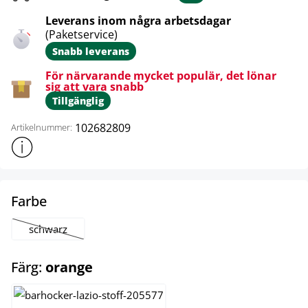
Leverans inom några arbetsdagar
(Paketservice)
Snabb leverans
För närvarande mycket populär, det lönar
sig att vara snabb
Tillgänglig
102682809
Artikelnummer:
Visa mer produktinformation
select
Farbe
schwarz
(Det här alternativet är för närvarande inte tillgängligt.)
select
Färg:
orange