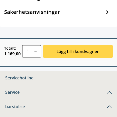
Säkerhetsanvisningar
zentheme.component.product.quantitySele
Totalt:
Lägg till i kundvagnen
1 169,00 kr
Servicehotline
Service
barstol.se