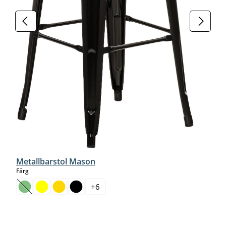
Metallbarstol Mason
select
Färg
+
6
(Det här alternativet är för närvarande inte tillgängligt.)