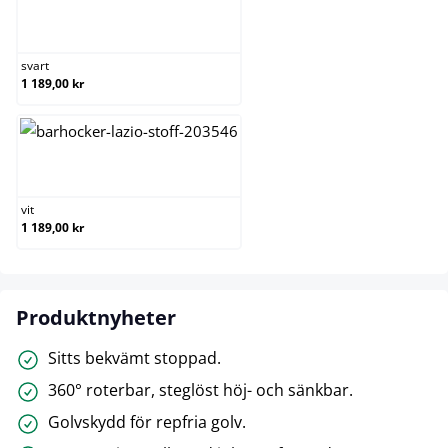
svart
svart
1 189,00 kr
vit
vit
1 189,00 kr
Produktnyheter
Sitts bekvämt stoppad.
360° roterbar, steglöst höj- och sänkbar.
Golvskydd för repfria golv.