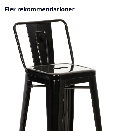
Hoppa över produktgalleri
Fler rekommendationer