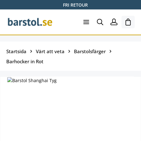
FRI RETOUR
Hoppa till huvudinnehåll
Varuk
Startsida
Värt att veta
Barstolsfärger
Barhocker in Rot