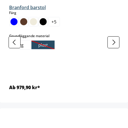
Branford barstol
select
Färg
+
5
select
Grundläggande material
Tyg
plast
(Det här alternativet är för närvarande inte tillgängl
Ab 979,90 kr*