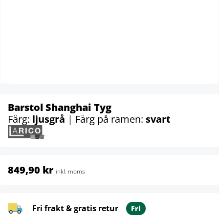
Barstol Shanghai Tyg
Färg:
ljusgrå
| Färg på ramen:
svart
849,90 kr
inkl. moms
Fri frakt & gratis retur
Fri