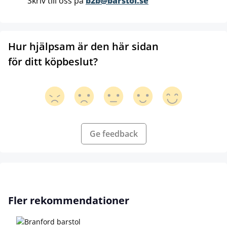
Skriv till oss på
b2b@barstol.se
Hur hjälpsam är den här sidan
för ditt köpbeslut?
Ge feedback
Hoppa över produktgalleri
Fler rekommendationer