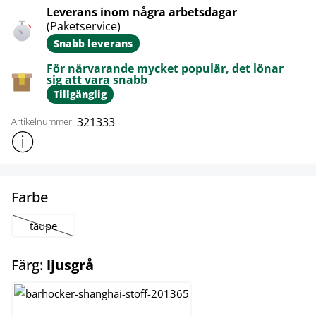
Leverans inom några arbetsdagar
(Paketservice)
Snabb leverans
För närvarande mycket populär, det lönar
sig att vara snabb
Tillgänglig
321333
Artikelnummer:
Visa mer produktinformation
select
Farbe
taupe
(Det här alternativet är för närvarande inte tillgängligt.)
select
Färg:
ljusgrå