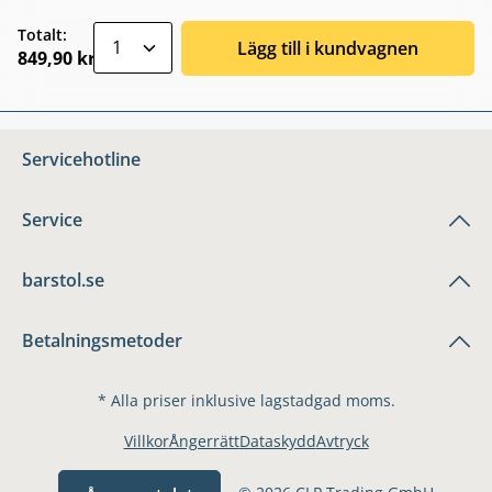
zentheme.component.product.quantitySele
Totalt:
Lägg till i kundvagnen
849,90 kr
Servicehotline
Service
barstol.se
Betalningsmetoder
* Alla priser inklusive lagstadgad moms.
Villkor
Ångerrätt
Dataskydd
Avtryck
© 2026 CLP Trading GmbH