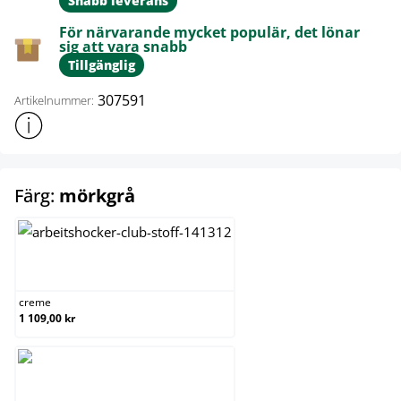
Snabb leverans
För närvarande mycket populär, det lönar
sig att vara snabb
Tillgänglig
307591
Artikelnummer:
Visa mer produktinformation
select
Färg:
mörkgrå
creme
creme
1 109,00 kr
mörkgrå