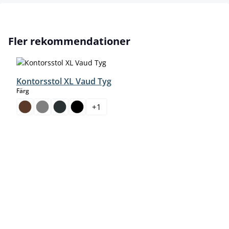
Hoppa över produktgalleri
Fler rekommendationer
Kontorsstol XL Vaud Tyg
select
Färg
+
1