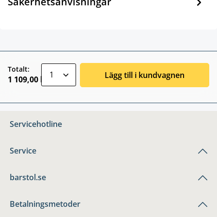
Säkerhetsanvisningar
zentheme.component.product.quantitySele
Totalt:
Lägg till i kundvagnen
1 109,00 kr
Servicehotline
Service
barstol.se
Betalningsmetoder