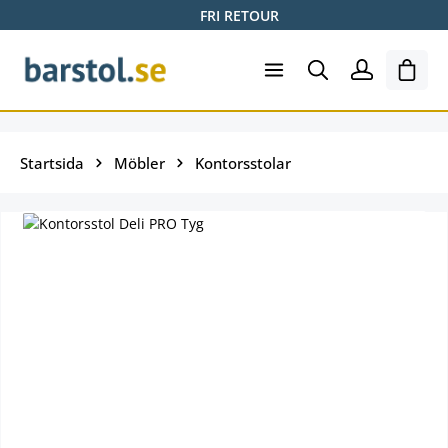
FRI RETOUR
Hoppa till huvudinnehåll
Varuk
Startsida
Möbler
Kontorsstolar