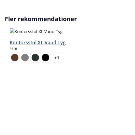
Hoppa över produktgalleri
Fler rekommendationer
Kontorsstol XL Vaud Tyg
select
Färg
+
1