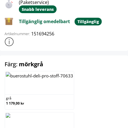
(Paketservice)
Snabb leverans
Tillgänglig omedelbart
Tillgänglig
151694256
Artikelnummer:
Visa mer produktinformation
select
Färg:
mörkgrå
grå
grå
1 179,00 kr
mörkgrå