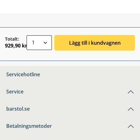
zentheme.component.product.quantitySele
Totalt:
Lägg till i kundvagnen
929,90 kr
Servicehotline
Service
barstol.se
Betalningsmetoder