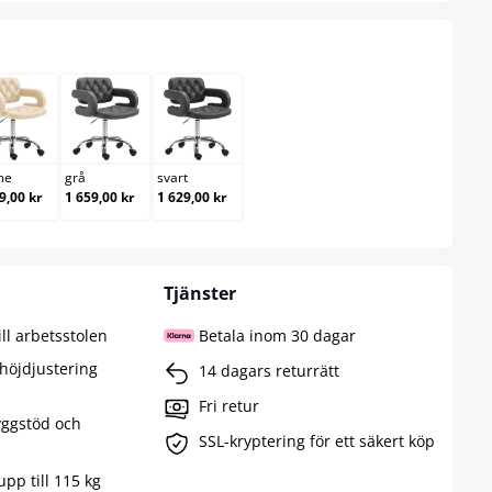
creme
grå
svart
me
grå
svart
9,00 kr
1 659,00 kr
1 629,00 kr
Tjänster
ll arbetsstolen
Betala inom 30 dagar
höjdjustering
14 dagars returrätt
Fri retur
ggstöd och
SSL-kryptering för ett säkert köp
upp till 115 kg