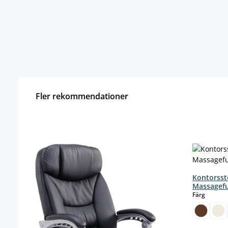
Fler rekommendationer
Hoppa över produktgalleri
Kontorsst
Massagef
select
Färg