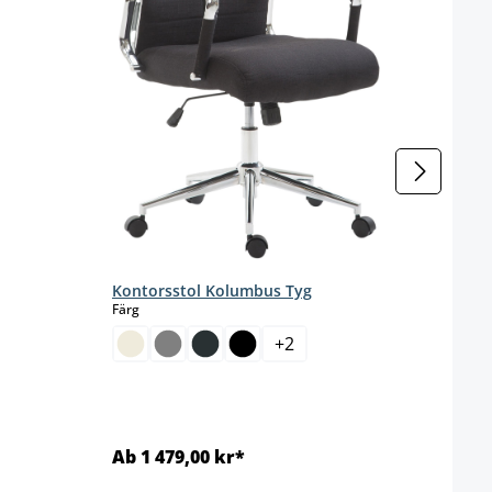
Kontorsstol Kolumbus Tyg
Konto
select
Färg
s
Färg
+
2
Ab 1 479,00 kr*
Ab 1