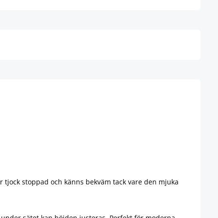
Detaljer
 är tjock stoppad och känns bekväm tack vare den mjuka
k under sätet kan höjden justeras. Perfekt för moderna