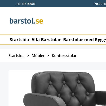
FRI RETOUR
INGA F
pa till huvudinnehåll
Hoppa till sökning
Hoppa till huvudnavigering
Startsida
Alla Barstolar
Barstolar med Rygg
Startsida
Möbler
Kontorsstolar