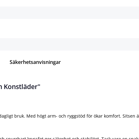
Detaljer
Detaljer
Säkerhetsanvisningar
n Konstläder"
 dagligt bruk. Med högt arm- och ryggstöd för ökar komfort. Sitsen
ch snurrbart kryssfot ger säkerhet och stabilitet. Tack vare en spa