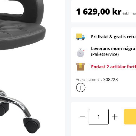
1 629,00 kr
inkl. m
Fri frakt & gratis retu
Leverans inom några
(Paketservice)
Endast 2 artiklar fort
308228
Artikelnummer:
Visa mer produktinformation
Produktkvantitet: