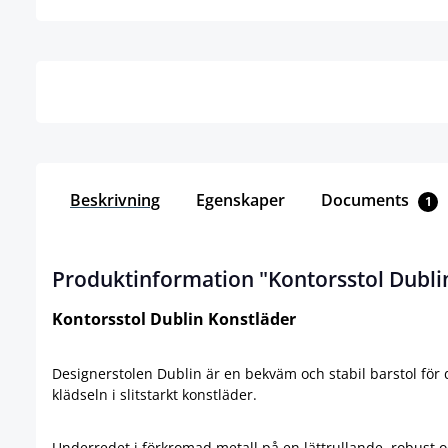
Detaljer
Beskrivning
Egenskaper
Documents
1
Produktinformation "Kontorsstol Dubli
Kontorsstol Dublin Konstläder
Designerstolen Dublin är en bekväm och stabil barstol för
klädseln i slitstarkt konstläder.
Underredet i förkromad metall på en lättrullande, robust o