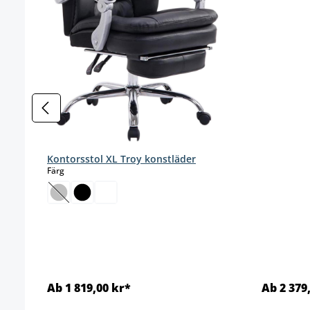
Kontorsstol XL Troy konstläder
select
Färg
(Det här alternativet är för närvarande inte tillgängligt
Ab 1 819,00 kr*
Ab 2 379