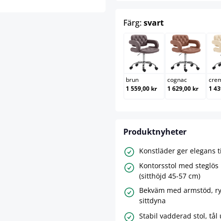
select
Färg:
svart
brun
cognac
brun
cognac
cre
1 559,00 kr
1 629,00 kr
1 43
Produktnyheter
Konstläder ger elegans ti
Kontorsstol med steglös 
(sitthöjd 45-57 cm)
Bekväm med armstöd, ry
sittdyna
Stabil vadderad stol, tål 