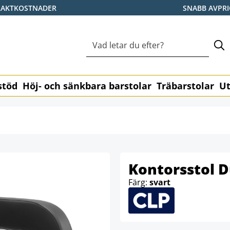
RAKTKOSTNADER
SNABB AVPR
stöd
Höj- och sänkbara barstolar
Träbarstolar
Ut
Kontorsstol D
Färg:
svart