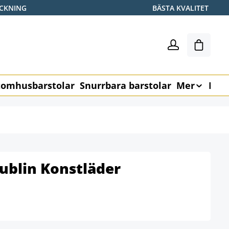
ICKNING
BÄSTA KVALITET
Varukor
omhusbarstolar
Snurrbara barstolar
Mer
Möb
ublin Konstläder