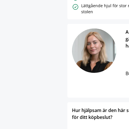
Lättgående hjul för stor
stolen
A
g
h
B
Hur hjälpsam är den här 
för ditt köpbeslut?