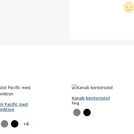
Kanab kontorsstol
select
Färg
ol Pacific med
unktion
+
4