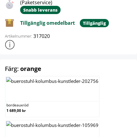
(Paketservice)
Snabb leverans
Tillgänglig omedelbart
Tillgänglig
317020
Artikelnummer:
Visa mer produktinformation
select
Färg:
orange
bordeauxröd
bordeauxröd
1 689,00 kr
brun