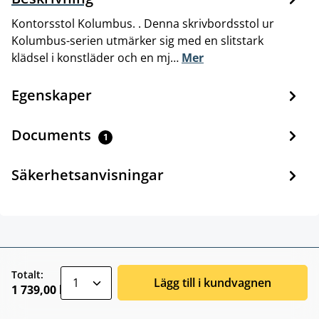
Kontorsstol Kolumbus. . Denna skrivbordsstol ur
Kolumbus-serien utmärker sig med en slitstark
klädsel i konstläder och en mj…
Mer
Egenskaper
Documents
1
Säkerhetsanvisningar
zentheme.component.product.quantitySele
Totalt:
Lägg till i kundvagnen
1 739,00 kr