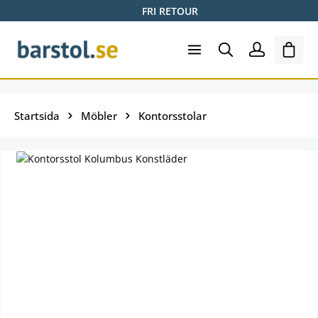
FRI RETOUR
Hoppa till huvudinnehåll
Varuk
Startsida
Möbler
Kontorsstolar