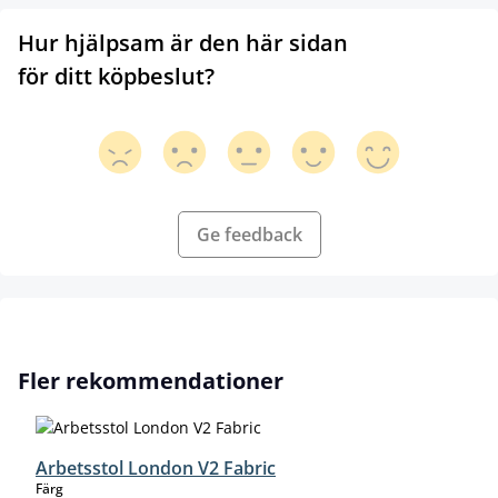
Hur hjälpsam är den här sidan
för ditt köpbeslut?
Ge feedback
Hoppa över produktgalleri
Fler rekommendationer
Arbetsstol London V2 Fabric
select
Färg