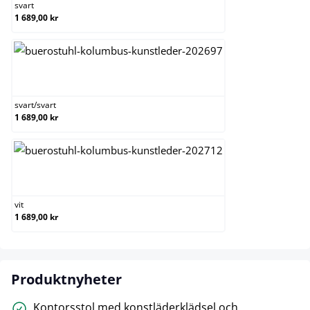
svart
1 689,00 kr
svart/svart
svart
/
svart
1 689,00 kr
vit
vit
1 689,00 kr
Produktnyheter
Kontorsstol med konstläderklädsel och