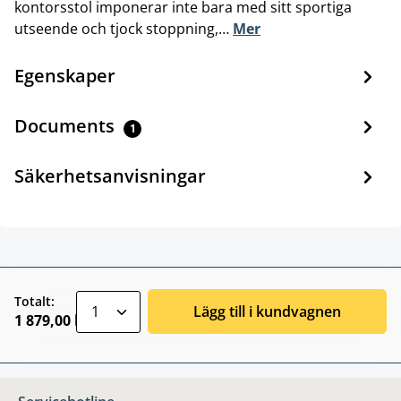
kontorsstol imponerar inte bara med sitt sportiga
utseende och tjock stoppning,…
Mer
Egenskaper
Documents
1
Säkerhetsanvisningar
zentheme.component.product.quantitySele
Totalt:
Lägg till i kundvagnen
1 879,00 kr