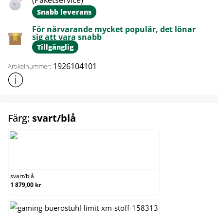
(Paketservice)
Snabb leverans
För närvarande mycket populär, det lönar
sig att vara snabb
Tillgänglig
1926104101
Artikelnummer:
Visa mer produktinformation
select
Färg:
svart/blå
svart/blå
svart
/
blå
1 879,00 kr