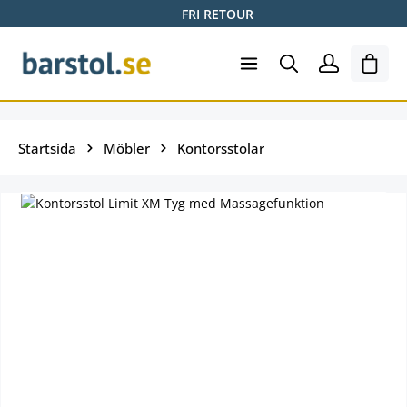
FRI RETOUR
Hoppa till huvudinnehåll
Varuk
Startsida
Möbler
Kontorsstolar