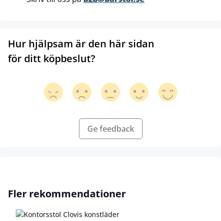
Hur hjälpsam är den här sidan
för ditt köpbeslut?
Ge feedback
Hoppa över produktgalleri
Fler rekommendationer