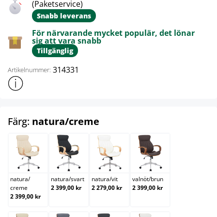
(Paketservice)
Snabb leverans
För närvarande mycket populär, det lönar
sig att vara snabb
Tillgänglig
314331
Artikelnummer:
Visa mer produktinformation
select
Färg:
natura/creme
natura/creme
natura/svart
natura/vit
valnöt/brun
natura
/
natura
/
svart
natura
/
vit
valnöt
/
brun
creme
2 399,00 kr
2 279,00 kr
2 399,00 kr
2 399,00 kr