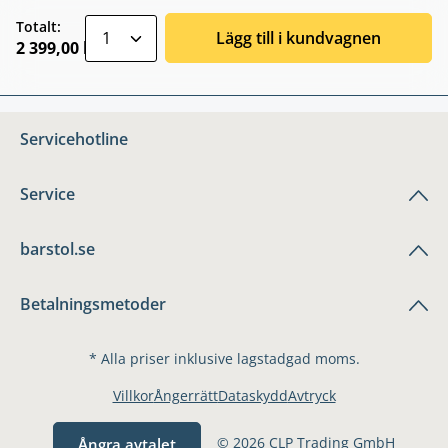
zentheme.component.product.quantitySele
Totalt:
Lägg till i kundvagnen
2 399,00 kr
Servicehotline
Service
barstol.se
Betalningsmetoder
* Alla priser inklusive lagstadgad moms.
Villkor
Ångerrätt
Dataskydd
Avtryck
© 2026 CLP Trading GmbH
Ångra avtalet