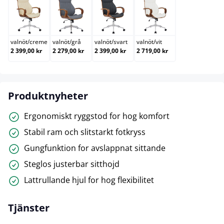
valnöt/creme
valnöt/grå
valnöt/svart
valnöt/vit
valnöt
/
creme
valnöt
/
grå
valnöt
/
svart
valnöt
/
vit
2 399,00 kr
2 279,00 kr
2 399,00 kr
2 719,00 kr
Produktnyheter
Ergonomiskt ryggstod for hog komfort
Stabil ram och slitstarkt fotkryss
Gungfunktion for avslappnat sittande
Steglos justerbar sitthojd
Lattrullande hjul for hog flexibilitet
Tjänster