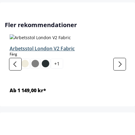
Hoppa över produktgalleri
Fler rekommendationer
Arbetsstol London V2 Fabric
select
Färg
+
1
Ab 1 149,00 kr*