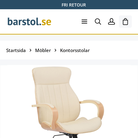
FRI RETOUR
Hoppa till huvudinnehåll
Varuk
Startsida
Möbler
Kontorsstolar