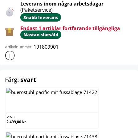
Leverans inom några arbetsdagar
(Paketservice)
Snabb leverans
Endast 1 artiklar fortfarande tillgängliga
Nästan slutsåld
191809901
Artikelnummer:
Visa mer produktinformation
select
Färg:
svart
brun
brun
2 499,00 kr