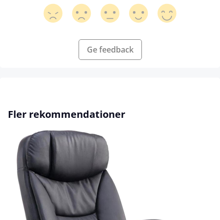
Ge feedback
Hoppa över produktgalleri
Fler rekommendationer