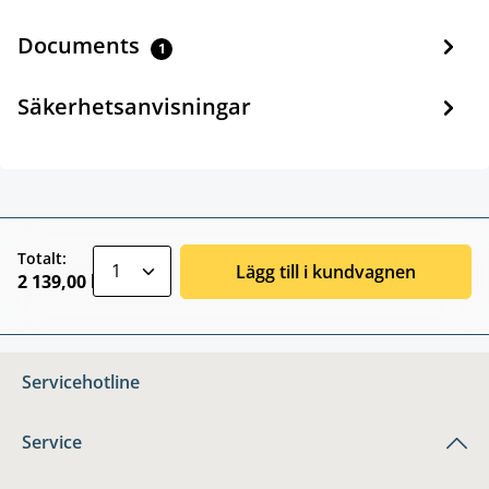
Documents
1
Säkerhetsanvisningar
zentheme.component.product.quantitySele
Totalt:
Lägg till i kundvagnen
2 139,00 kr
Servicehotline
Service