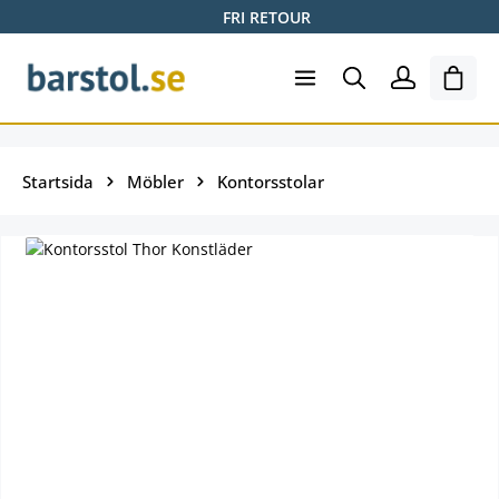
FRI RETOUR
Hoppa till huvudinnehåll
Varuk
Startsida
Möbler
Kontorsstolar