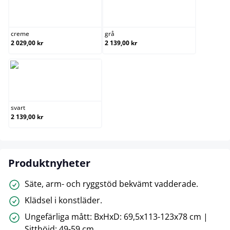
creme
grå
creme
grå
2 029,00 kr
2 139,00 kr
svart
svart
2 139,00 kr
Produktnyheter
Säte, arm- och ryggstöd bekvämt vadderade.
Klädsel i konstläder.
Ungefärliga mått: BxHxD: 69,5x113-123x78 cm |
Sitthöjd: 49-59 cm.