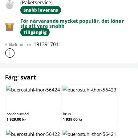
(Paketservice)
Snabb leverans
För närvarande mycket populär, det lönar
sig att vara snabb
Tillgänglig
191391701
Artikelnummer:
Visa mer produktinformation
select
Färg:
svart
bordeauxröd
brun
bordeauxröd
brun
1 929,00 kr
1 939,00 kr