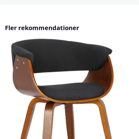
Hoppa över produktgalleri
Fler rekommendationer