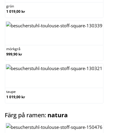
grön
1 019,00 kr
mörkgrå
mörkgrå
999,90 kr
taupe
taupe
1 019,00 kr
select
Färg på ramen:
natura