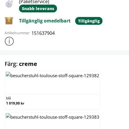
(Paketservice)
Snabb leverans
Tillgänglig omedelbart
Tillgänglig
151637904
Artikelnummer:
Visa mer produktinformation
select
Färg:
creme
blå
blå
1 019,00 kr
brun