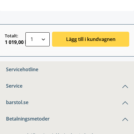
zentheme.component.product.quantitySele
Totalt:
Lägg till i kundvagnen
1 019,00 kr
Servicehotline
Service
barstol.se
Betalningsmetoder