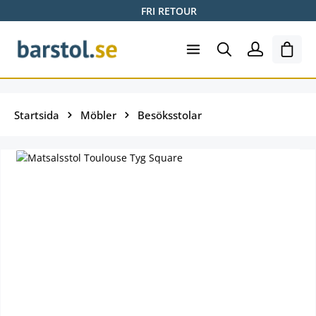
FRI RETOUR
Hoppa till huvudinnehåll
Varuk
Startsida
Möbler
Besöksstolar