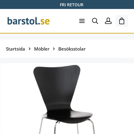
FRI RETOUR
Hoppa till huvudinnehåll
Varuk
Startsida
Möbler
Besöksstolar