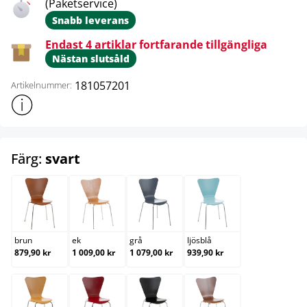
(Paketservice)
Snabb leverans
Endast 4 artiklar fortfarande tillgängliga
Nästan slutsåld
181057201
Artikelnummer:
Visa mer produktinformation
select
Färg:
svart
brun
ek
grå
ljösblå
brun
ek
grå
ljösblå
879,90 kr
1 009,00 kr
1 079,00 kr
939,90 kr