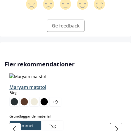
Ge feedback
Hoppa över produktgalleri
Fler rekommendationer
Maryam matstol
select
Färg
+
9
select
Grundläggande material
Sammet
Tyg