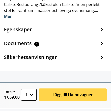
CalistoRestaurang-/köksstolen Calisto är en perfekt
stol för väntrum, mässor och övriga evenemang.…
Mer
Egenskaper
Documents
1
Säkerhetsanvisningar
zentheme.component.product.quantitySele
Totalt:
Lägg till i kundvagnen
1 059,00 kr