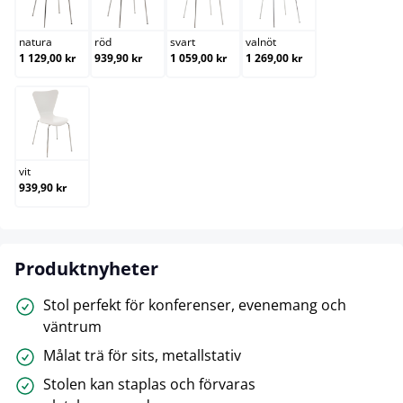
natura
röd
svart
valnöt
natura
röd
svart
valnöt
1 129,00 kr
939,90 kr
1 059,00 kr
1 269,00 kr
vit
vit
939,90 kr
Produktnyheter
Stol perfekt för konferenser, evenemang och
väntrum
Målat trä för sits, metallstativ
Stolen kan staplas och förvaras