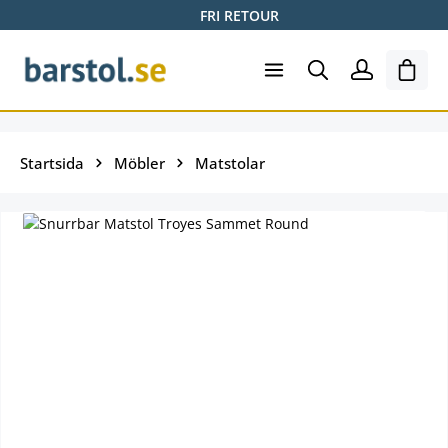
FRI RETOUR
Hoppa till huvudinnehåll
Varuk
Startsida
Möbler
Matstolar