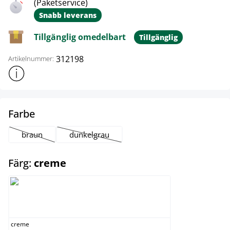
(Paketservice)
Snabb leverans
Tillgänglig omedelbart
Tillgänglig
312198
Artikelnummer:
Visa mer produktinformation
select
Farbe
braun
dunkelgrau
(Det här alternativet är för närvarande inte tillgängligt.)
(Det här alternativet är för närvarande inte tillg
select
Färg:
creme
creme
creme