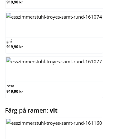
919,90 kr
grå
grå
919,90 kr
rosa
rosa
919,90 kr
select
Färg på ramen:
vit
natura