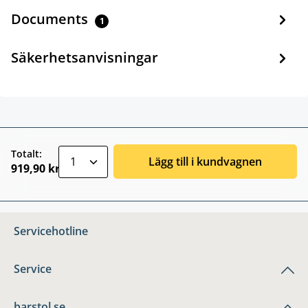
Documents
1
Säkerhetsanvisningar
zentheme.component.product.quantitySele
Totalt:
Lägg till i kundvagnen
919,90 kr
Servicehotline
Service
barstol.se