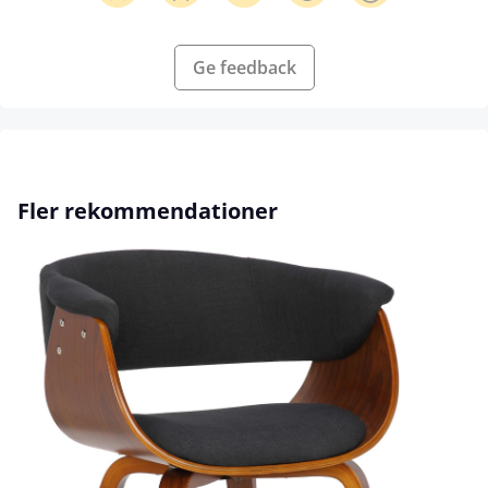
Ge feedback
Hoppa över produktgalleri
Fler rekommendationer