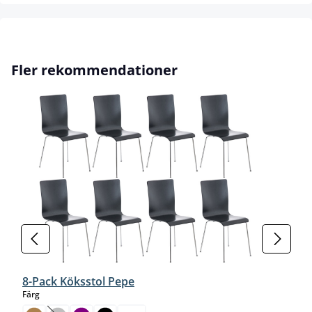
Hoppa över produktgalleri
Fler rekommendationer
8-Pack Köksstol Pepe
select
Färg