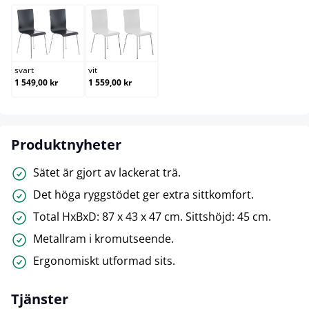
svart
vit
svart
vit
1 549,00 kr
1 559,00 kr
Produktnyheter
Sätet är gjort av lackerat trä.
Det höga ryggstödet ger extra sittkomfort.
Total HxBxD: 87 x 43 x 47 cm. Sittshöjd: 45 cm.
Metallram i kromutseende.
Ergonomiskt utformad sits.
Tjänster