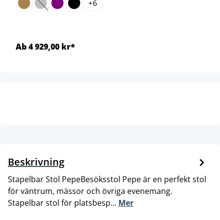
+
6
(Det här alternativet är för närvarande inte tillgängligt.)
Ab 4 929,00 kr*
Beskrivning
Stapelbar Stol PepeBesöksstol Pepe är en perfekt stol
för väntrum, mässor och övriga evenemang.
Stapelbar stol för platsbesp…
Mer