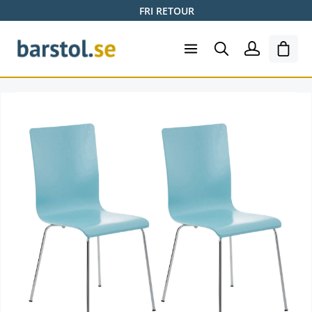
FRI RETOUR
Hoppa till huvudinnehåll
Varuk