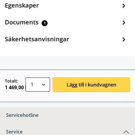
Egenskaper
Documents
1
Säkerhetsanvisningar
zentheme.component.product.quantitySele
Totalt:
Lägg till i kundvagnen
1 469,00 kr
Servicehotline
Service