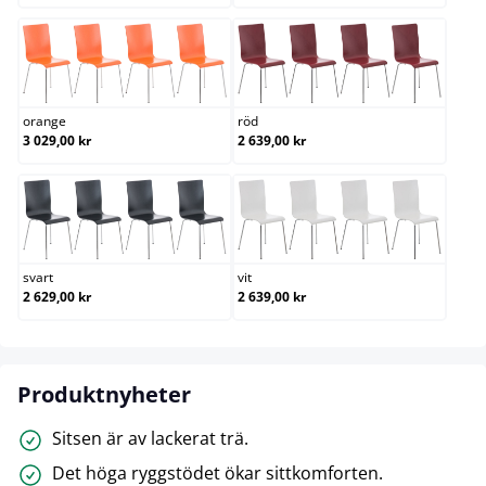
orange
röd
orange
röd
3 029,00 kr
2 639,00 kr
svart
vit
svart
vit
2 629,00 kr
2 639,00 kr
Produktnyheter
Sitsen är av lackerat trä.
Det höga ryggstödet ökar sittkomforten.