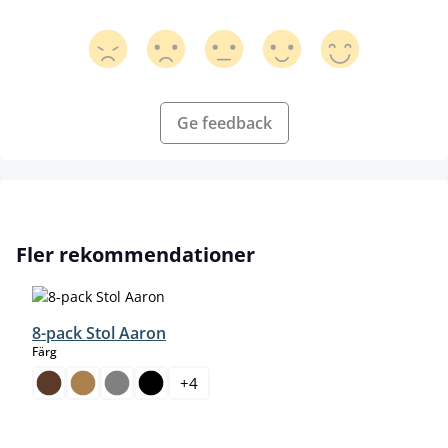
Ge feedback
Hoppa över produktgalleri
Fler rekommendationer
8-pack Stol Aaron
select
Färg
+
4