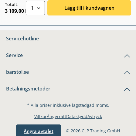
zentheme.component.product.quantitySele
Totalt:
Lägg till i kundvagnen
3 109,00 kr
Servicehotline
Service
barstol.se
Betalningsmetoder
* Alla priser inklusive lagstadgad moms.
Villkor
Ångerrätt
Dataskydd
Avtryck
© 2026 CLP Trading GmbH
Ångra avtalet