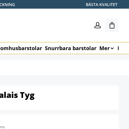
ICKNING
BÄSTA KVALITET
Varukor
omhusbarstolar
Snurrbara barstolar
Mer
Möb
alais Tyg
oms