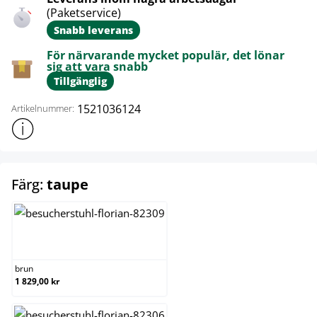
(Paketservice)
Snabb leverans
För närvarande mycket populär, det lönar
sig att vara snabb
Tillgänglig
1521036124
Artikelnummer:
Visa mer produktinformation
select
Färg:
taupe
brun
brun
1 829,00 kr