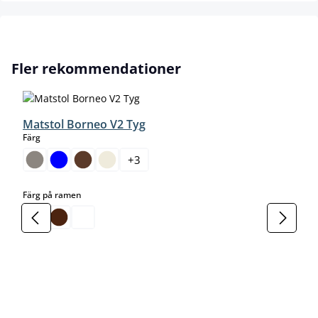
Hoppa över produktgalleri
Fler rekommendationer
Matstol Borneo V2 Tyg
select
Färg
+
3
select
Färg på ramen