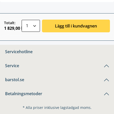
zentheme.component.product.quantitySele
Totalt:
Lägg till i kundvagnen
1 829,00 kr
Servicehotline
Service
barstol.se
Betalningsmetoder
* Alla priser inklusive lagstadgad moms.