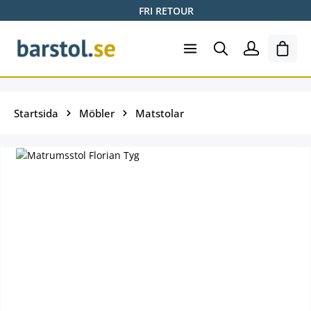
FRI RETOUR
Hoppa till huvudinnehåll
Varuk
Startsida
Möbler
Matstolar