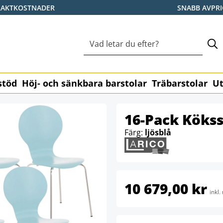
RAKTKOSTNADER
SNABB AVPR
stöd
Höj- och sänkbara barstolar
Träbarstolar
Ut
16-Pack Kökss
Färg:
ljösblå
10 679,00 kr
inkl