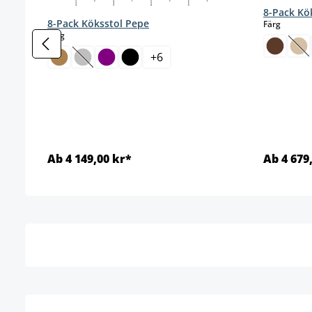
8-Pack Kö
8-Pack Köksstol Pepe
select
Färg
select
Färg
(De
+
6
(Det här alternativet är för närvarande inte tillgän
Ab 4 149,00 kr*
Ab 4 679
Detaljer