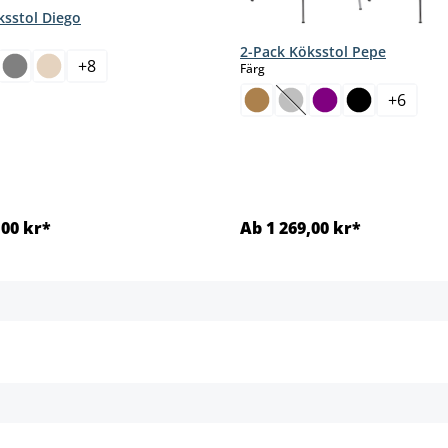
ksstol Diego
2-Pack Köksstol Pepe
+
8
select
Färg
t här alternativet är för närvarande inte tillgängligt.)
gligt.)
+
6
(Det här alternativet är 
,00 kr*
Ab 1 269,00 kr*
Detaljer
Detaljer