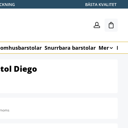
ICKNING
BÄSTA KVALITET
Varukor
omhusbarstolar
Snurrbara barstolar
Mer
Möb
tol Diego
. moms