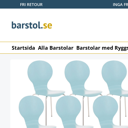
FRI RETOUR
INGA F
pa till huvudinnehåll
Hoppa till sökning
Hoppa till huvudnavigering
Startsida
Alla Barstolar
Barstolar med Rygg