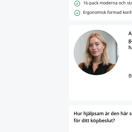
16-pack moderna och st
Ergonomisk formad konfe
A
g
h
B
Hur hjälpsam är den här 
för ditt köpbeslut?