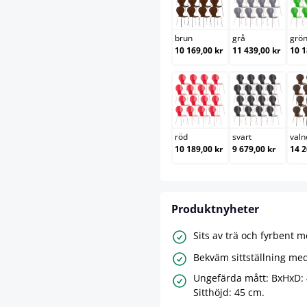
brun
grå
brun
grå
grö
10 169,00 kr
11 439,00 kr
10 1
röd
svart
röd
svart
valn
10 189,00 kr
9 679,00 kr
14 2
Produktnyheter
Sits av trä och fyrbent 
Bekväm sittställning med
Ungefärda mått: BxHxD:
Sitthöjd: 45 cm.