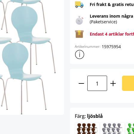
Fri frakt & gratis retu
Leverans inom några
(Paketservice)
Endast 4 artiklar fort
15975954
Artikelnummer:
Visa mer produktinformation
Produktkvantitet:
select
Färg:
ljösblå