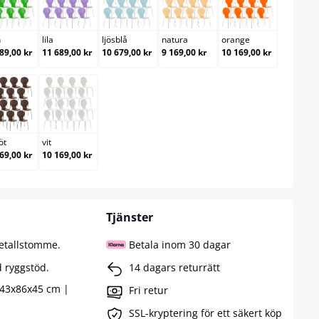
grön
lila
ljösblå
natura
orange
n
lila
ljösblå
natura
orange
89,00 kr
11 689,00 kr
10 679,00 kr
9 169,00 kr
10 169,00 kr
valnöt
vit
öt
vit
69,00 kr
10 169,00 kr
Tjänster
metallstomme.
Betala inom 30 dagar
 ryggstöd.
14 dagars returrätt
 43x86x45 cm |
Fri retur
SSL-kryptering för ett säkert köp