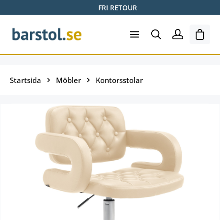
FRI RETOUR
Hoppa till huvudinnehåll
Varuk
Startsida
Möbler
Kontorsstolar