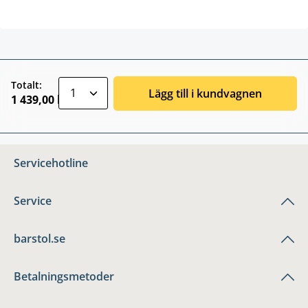
zentheme.component.product.quantitySele
Totalt:
Lägg till i kundvagnen
1 439,00 kr
Servicehotline
Service
barstol.se
Betalningsmetoder